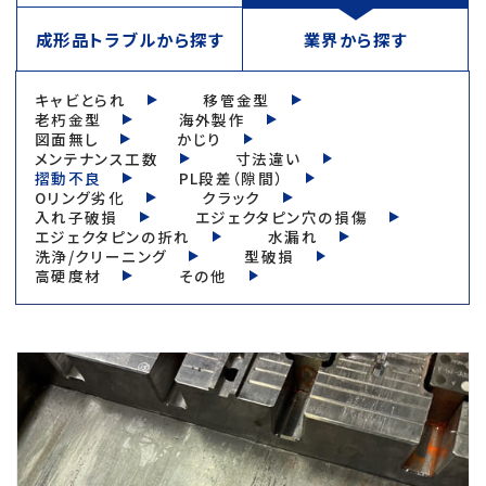
成形品トラブルから探す
業界から探す
キャビとられ
移管金型
老朽金型
海外製作
図面無し
かじり
メンテナンス工数
寸法違い
摺動不良
PL段差（隙間）
Oリング劣化
クラック
入れ子破損
エジェクタピン穴の損傷
エジェクタピンの折れ
水漏れ
洗浄/クリーニング
型破損
高硬度材
その他