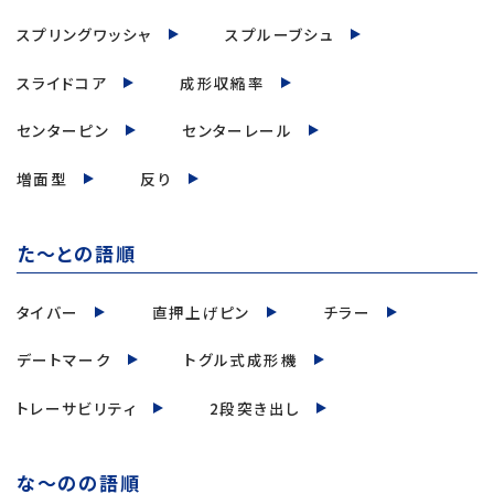
スプリングワッシャ
スプルーブシュ
スライドコア
成形収縮率
センターピン
センターレール
増面型
反り
た～との語順
タイバー
直押上げピン
チラー
デートマーク
トグル式成形機
トレーサビリティ
2段突き出し
な～のの語順