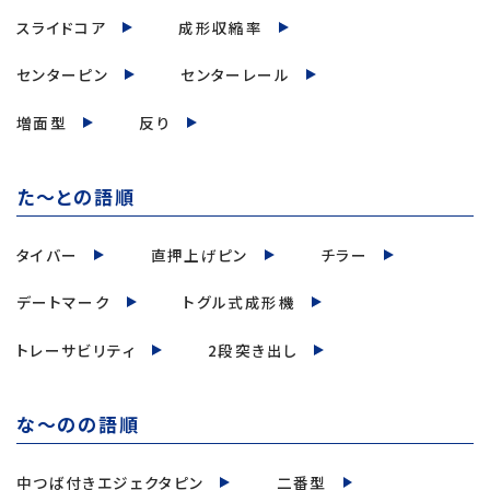
スライドコア
成形収縮率
センターピン
センターレール
増面型
反り
た～との語順
タイバー
直押上げピン
チラー
デートマーク
トグル式成形機
トレーサビリティ
2段突き出し
な～のの語順
中つば付きエジェクタピン
二番型