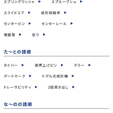
スプリングワッシャ
スプルーブシュ
スライドコア
成形収縮率
センターピン
センターレール
増面型
反り
た～との語順
タイバー
直押上げピン
チラー
デートマーク
トグル式成形機
トレーサビリティ
2段突き出し
な～のの語順