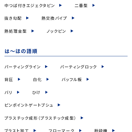
中つば付きエジェクタピン
二番型
抜き勾配
熱交換パイプ
熱処理金型
ノックピン
は～ほの語順
パーティングライン
パーティングロック
背圧
白化
バッフル板
バリ
ひけ
ピンポイントゲートブシュ
プラスチック成形（プラスチック成型）
ブラスト加工
フローマーク
粉砕機